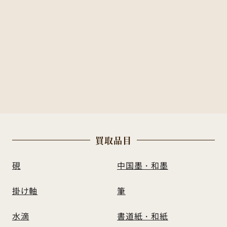
買
取
品
目
硯
中国墨・和墨
掛け軸
筆
水滴
書道紙・和紙