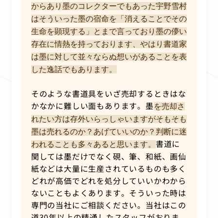
からあり墨のコレクターでもあった宇野雪村
はそういった墨の宿命を「消えることでその
生命を顕現する」とまで言っており墨の儚い
存在に情熱を持っております、やはり書道家
は墨に対して並々ならぬ想いがあることを表
した逸話でもあります。
そのような書道具をいざ売却するときはな
かなかに難しい面もあります。墨
を売却さ
れたい方は存外いらっしゃいますがそもそも
墨は売れるのか？あげていいのか？判断に迷
書道に
われることも多々あると思います。
関しては墨だけでなく硯、筆、和紙、画仙
紙などは大量に生産されているものも多く
どれが高価でどれを処分していいかわから
ないこともよくあります。そういった時は
専門の当社にご相談ください。当社はこの
道30年以上の精通したスタッフがおりま