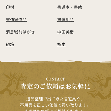
印材
書道本・書籍
書道家作品
書道用品
消息戦前はがき
中国美術
硯箱
拓本
CONTACT
査定のご依頼はお気軽に
遺品整理で出てきた書道具や、
不用品を正しい価値で買い取ります。
まずはお気軽にご相談ください。