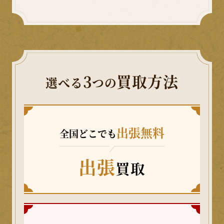
3
買取方法
選べる
つの
出張無料
全国どこでも
出張
買取