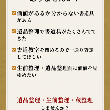
価値があるか分からない
書道具
がある
遺品整理
書道具
で
がたくさんでて
きた
書道教室
を閉めるので一通り査定
してほしい
生前整理・遺品整理
前に価値を見
極めたい
遺品整理・生前整理・蔵整理
しませんか？