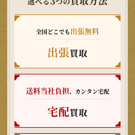
3
買取方法
選べる
つの
出張無料
全国どこでも
出張
買取
送料当社負担
、カンタン宅配
宅配
買取