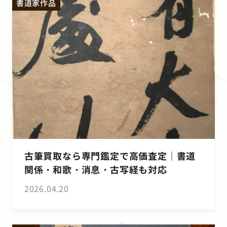
その他
書道家作品
古筆買取なら専門鑑定で高価査定｜書道
関係・和歌・消息・古写経も対応
2026.04.20