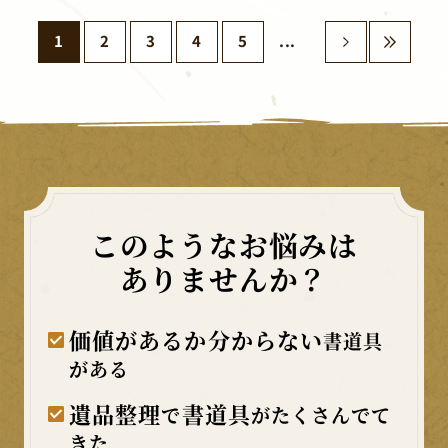
1
2
3
4
5
...
»
»
このようなお悩みは
ありませんか？
価値があるか分からない
書道具
がある
遺品整理
書道具
で
がたくさんでて
きた