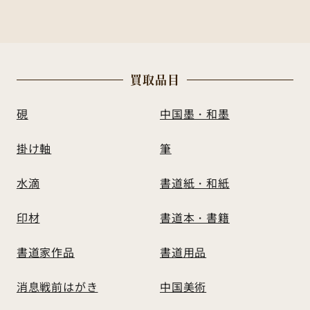
買
取
品
目
硯
中国墨・和墨
掛け軸
筆
水滴
書道紙・和紙
印材
書道本・書籍
書道家作品
書道用品
消息戦前はがき
中国美術