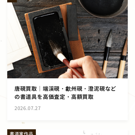
唐硯買取｜端渓硯・歙州硯・澄泥硯など
の書道具を高価査定・高額買取
2026.07.27
書道家作品