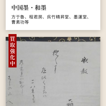
中国墨・和墨
方于魯、程君房、呉竹精昇堂、墨運堂、
曹素功等
買
取
強
化
中