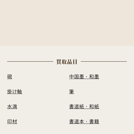
買
取
品
目
硯
中国墨・和墨
掛け軸
筆
水滴
書道紙・和紙
印材
書道本・書籍