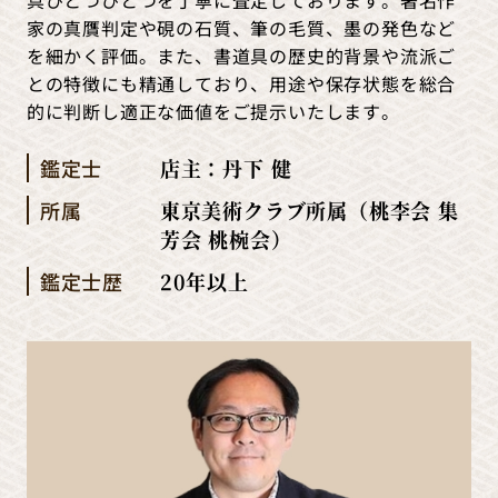
具ひとつひとつを丁寧に査定しております。著名作
家の真贋判定や硯の石質、筆の毛質、墨の発色など
を細かく評価。また、書道具の歴史的背景や流派ご
との特徴にも精通しており、用途や保存状態を総合
的に判断し適正な価値をご提示いたします。
鑑定士
店主：丹下 健
所属
東京美術クラブ所属（桃李会 集
芳会 桃椀会）
鑑定士歴
20年以上