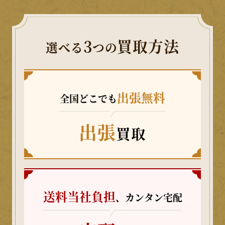
3
買取方法
選べる
つの
出張無料
全国どこでも
出張
買取
送料当社負担
、カンタン宅配