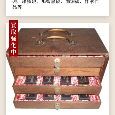
硯、雄勝硯、那智黒硯、雨畑硯、作家作
品等
買
取
強
化
中