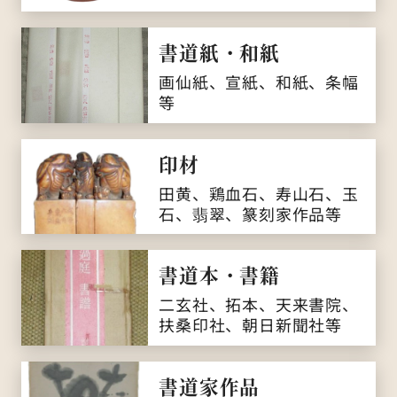
書道紙・和紙
画仙紙、宣紙、和紙、条幅
等
印材
田黄、鶏血石、寿山石、玉
石、翡翠、篆刻家作品等
書道本・書籍
二玄社、拓本、天来書院、
扶桑印社、朝日新聞社等
書道家作品