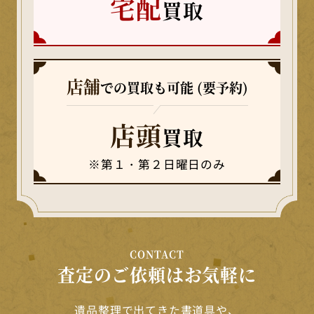
宅配
買取
店舗
での買取も可能 (要予約)
店頭
買取
※第１・第２日曜日のみ
CONTACT
査定のご依頼はお気軽に
遺品整理で出てきた書道具や、