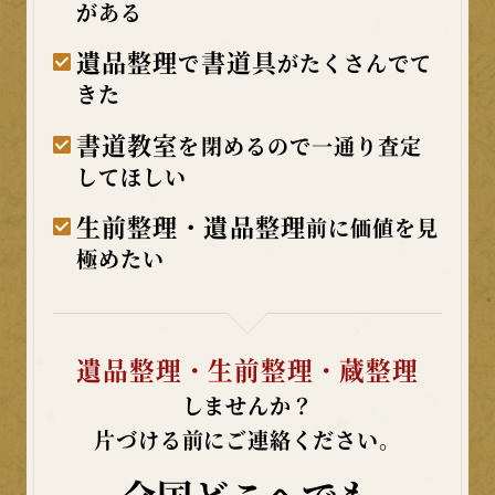
がある
遺品整理
書道具
で
がたくさんでて
きた
書道教室
を閉めるので一通り査定
してほしい
生前整理・遺品整理
前に価値を見
極めたい
遺品整理・生前整理・蔵整理
しませんか？
片づける前にご連絡ください。
全国どこへでも