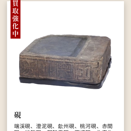
買
取
強
化
中
硯
端渓硯、澄泥硯、歙州硯、桃河硯、赤間