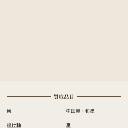
買
取
品
目
硯
中国墨・和墨
掛け軸
筆