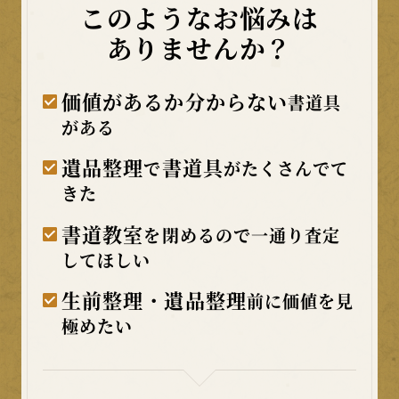
このようなお悩みは
ありませんか？
価値があるか分からない
書道具
がある
遺品整理
書道具
で
がたくさんでて
きた
書道教室
を閉めるので一通り査定
してほしい
生前整理・遺品整理
前に価値を見
極めたい