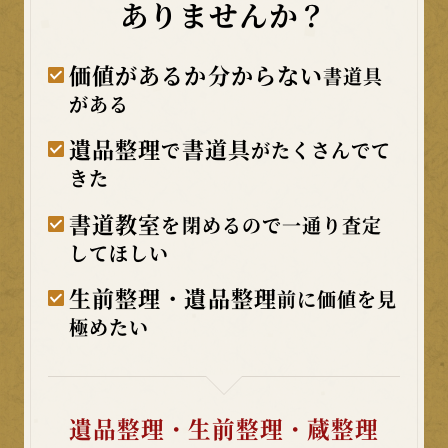
ありませんか？
価値があるか分からない
書道具
がある
遺品整理
書道具
で
がたくさんでて
きた
書道教室
を閉めるので一通り査定
してほしい
生前整理・遺品整理
前に価値を見
極めたい
遺品整理・生前整理・蔵整理