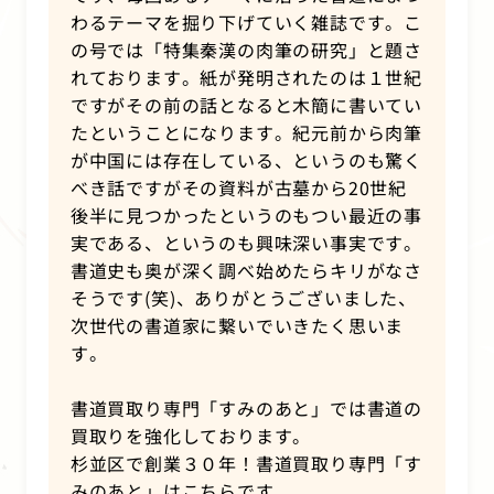
わるテーマを掘り下げていく雑誌です。こ
の号では「特集秦漢の肉筆の研究」と題さ
れております。紙が発明されたのは１世紀
ですがその前の話となると木簡に書いてい
たということになります。紀元前から肉筆
が中国には存在している、というのも驚く
べき話ですがその資料が古墓から
20
世紀
後半に見つかったというのもつい最近の事
実である、というのも興味深い事実です。
書道史も奥が深く調べ始めたらキリがなさ
そうです
(
笑
)
、ありがとうございました、
次世代の書道家に繋いでいきたく思いま
す。
書道買取り専門「すみのあと」では書道の
買取りを強化しております。
杉並区で創業３０年！書道買取り専門「す
みのあと」はこちらです