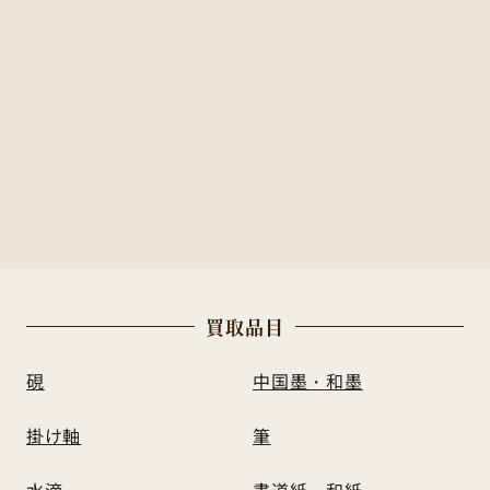
買
取
品
目
硯
中国墨・和墨
掛け軸
筆
水滴
書道紙・和紙