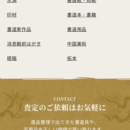
印材
書道本・書籍
書道家作品
書道用品
消息戦前はがき
中国美術
硯箱
拓本
CONTACT
査定のご依頼はお気軽に
遺品整理で出てきた書道具や、
不用品を正しい価値で買い取ります。