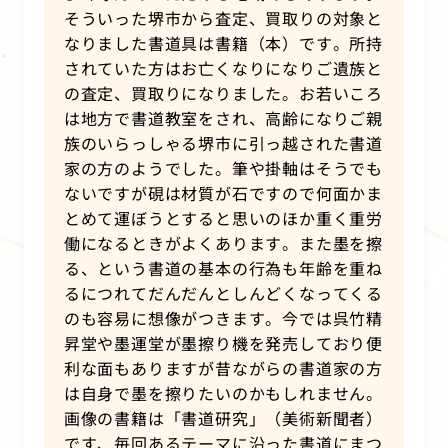
そういった堺市から査定、買取りの対象と
なりました書道具は書籍（本）です。所持
されていた方はお亡くなりになりご遺族と
の査定、買取りになりました。お若いころ
は地方で書道教室をされ、高齢になりご親
族のいらっしゃる堺市に引っ越された書道
家の方のようでした。筆や掛軸はそうでも
ないですが硯は材質が石ですので何面かま
とめて運ぼうとすると思いのほか重く重労
働になるときがよくあります。また墨を擦
る、という書道の基本の行為も年齢を重ね
るにつれてだんだんとしんどくなってくる
のも容易に想像がつきます。今では呉竹精
昇堂や墨運堂が墨擦り機を発売しており便
利な面もありますが昔ながらの書道家の方
は自身で墨を擦りたいのかもしれません。
画像の書籍は「書道研究」（美術新聞者）
です、毎回あるテーマに沿った書道にまつ