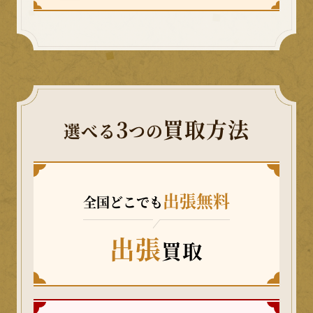
3
買取方法
選べる
つの
出張無料
全国どこでも
出張
買取