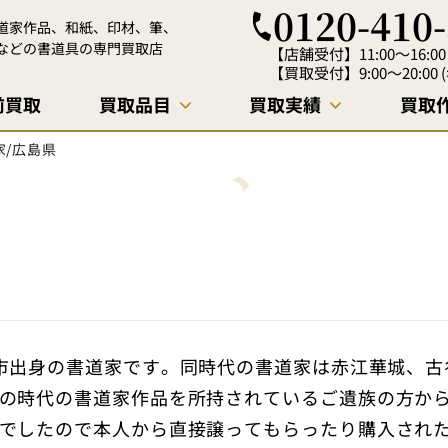
0120-410
道家作品、和紙、印材、筆、
などの書道具の専門買取店
【店舗受付】
11:00～16:
【買取受付】
9:00～20:0
前買取
買取品目
買取実績
買取
エリア
様の声
買取
アクセス
店頭買取
書道コラム
家/広島県
中国墨・和墨
掛け軸
書道紙・和紙
印材
書道用品
消息戦前はがき
市出身の書道家です。同時代の書道家は赤江華城、古
拓本
の時代の書道家作品を所持されているご遺族の方か
でしたので本人から直接譲ってもらったり購入され