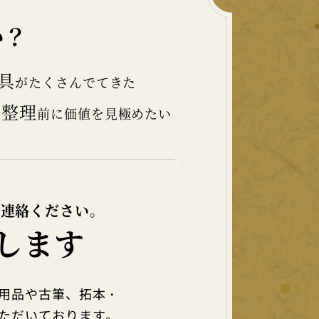
か？
具
がたくさんでてきた
品整理
前に価値を見極めたい
ご連絡ください。
します
用品や古筆、拓本・
ただいております。