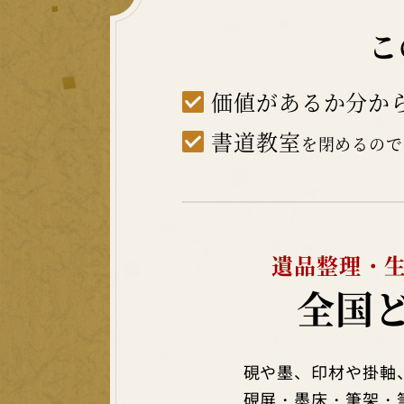
こ
価値があるか分か
書道教室
を閉めるので
遺品整理・
全国
硯や墨、印材や掛軸
硯屏・墨床・筆架・