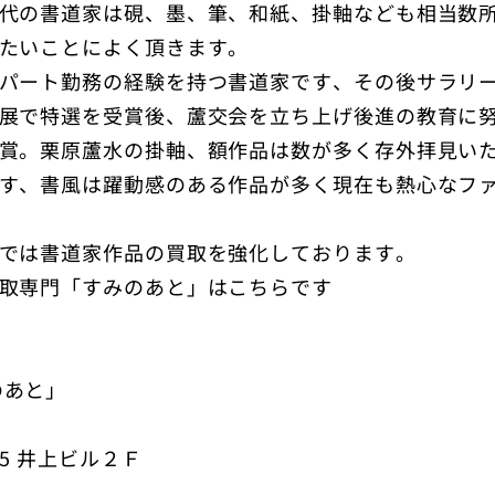
代の書道家は硯、墨、筆、和紙、掛軸なども相当数
たいことによく頂きます。
パート勤務の経験を持つ書道家です、その後サラリ
展で特選を受賞後、蘆交会を立ち上げ後進の教育に努
賞。栗原蘆水の掛軸、額作品は数が多く存外拝見い
す、書風は躍動感のある作品が多く現在も熱心なフ
では書道家作品の買取を強化しております。
取専門「すみのあと」はこちらです
のあと」
15
井上ビル２Ｆ