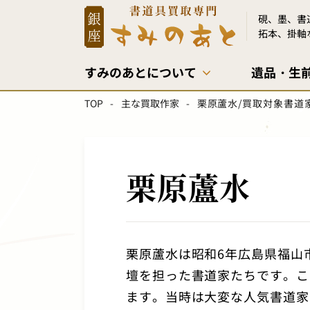
硯、墨、書
拓本、掛軸
すみのあとについて
遺品・生
すみのあとについて
買取実績
出張買取
会社概要
対応
お客
宅配
店舗
TOP
主な買取作家
栗原蘆水/買取対象書道
硯
水滴
栗原蘆水
書道家作品
栗原蘆水は
昭和6年広島県福山
硯箱
壇を担った書道家たちです。こ
ます。当時は大変な人気書道家