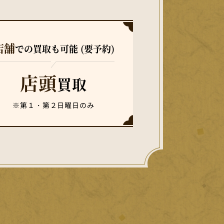
店舗
での買取も可能 (要予約)
店頭
買取
※第１・第２日曜日のみ