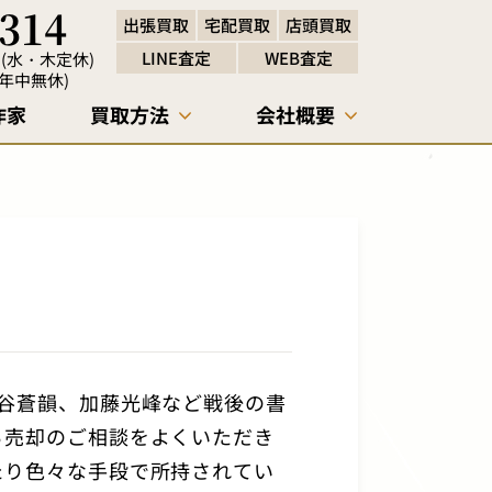
-314
出張買取
宅配買取
店頭買取
LINE査定
WEB査定
00 (水・木定休)
0 (年中無休)
作家
買取方法
会社概要
お知らせ
筆
書道本・書籍
中国美術
谷蒼韻、加藤光峰など戦後の書
ら売却のご相談をよくいただき
たり色々な手段で所持されてい