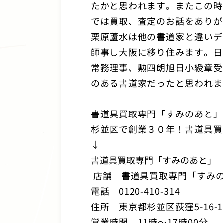
たかと思われます。またこの時
では買取、査定のお話をありが
栗原蘆水は他の書道家と違いデ
師事し大阪に移り住みます。日
常務理事、勲四朗旭日小綬章受
のある書道家だったと思われま
書道具買取専門「すみのあと」
杉並区で創業３０年！書道具買
↓
書道具買取専門「すみのあと」
店舗 書道具買取専門「すみ
電話
0120-410-314
住所 東京都杉並区荻窪
5-16-
営業時間
11
時～
17
時
00
分