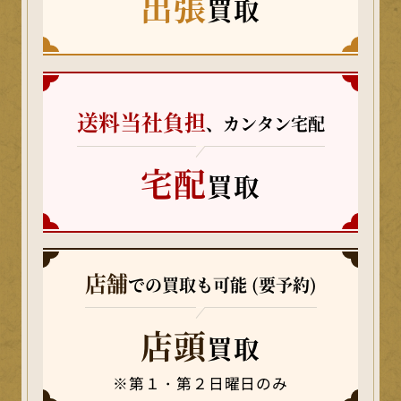
出張
買取
送料当社負担
、カンタン宅配
宅配
買取
店舗
での買取も可能 (要予約)
店頭
買取
※第１・第２日曜日のみ