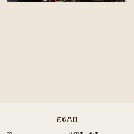
買
取
品
目
硯
中国墨・和墨