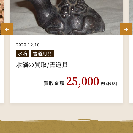
2020.12.10
水滴
書道用品
水滴の買取/書道具
25,000
買取金額
円
(税込)