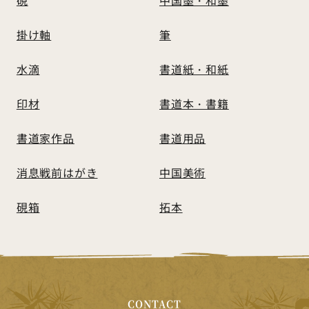
掛け軸
筆
水滴
書道紙・和紙
印材
書道本・書籍
書道家作品
書道用品
消息戦前はがき
中国美術
硯箱
拓本
CONTACT