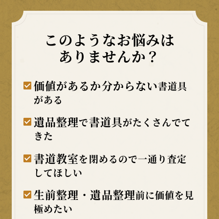
このようなお悩みは
ありませんか？
価値があるか分からない
書道具
がある
遺品整理
書道具
で
がたくさんでて
きた
書道教室
を閉めるので一通り査定
してほしい
生前整理・遺品整理
前に価値を見
極めたい