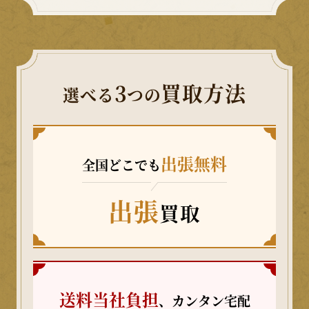
3
買取方法
選べる
つの
出張無料
全国どこでも
出張
買取
送料当社負担
、カンタン宅配