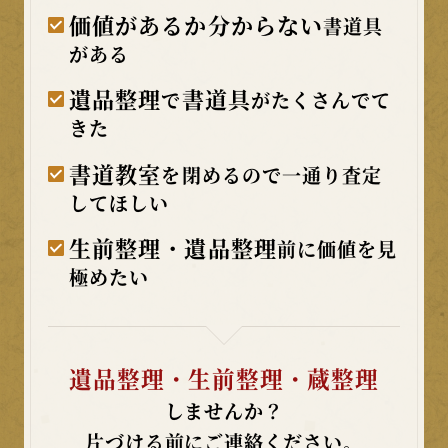
価値があるか分からない
書道具
がある
遺品整理
書道具
で
がたくさんでて
きた
書道教室
を閉めるので一通り査定
してほしい
生前整理・遺品整理
前に価値を見
極めたい
遺品整理・生前整理・蔵整理
しませんか？
片づける前にご連絡ください。