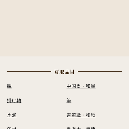
買
取
品
目
硯
中国墨・和墨
掛け軸
筆
水滴
書道紙・和紙
印材
書道本・書籍