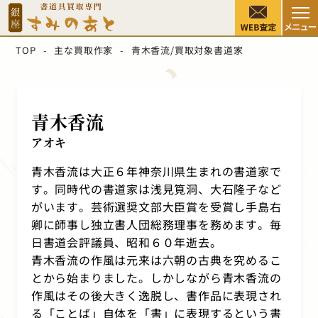
TOP
主な買取作家
青木香流/買取対象書道家
青木香流
アオキ
青木香流
は大正６年神奈川県生まれの書道家で
す。同時代の書道家は
浅見筧洞
、大石隆子など
がいます。芸術選奨文部大臣賞を受賞し手島右
卿に師事し独立書人団総務理事を務めます。毎
日書道会評議員、昭和６０年逝去。
青木香流の作風は元来は六朝の古典を究めるこ
とから始まりました。しかしながら青木香流の
作風はその後大きく逸脱し、書作品に表現され
る「ことば」自体を「書」に表現するという書