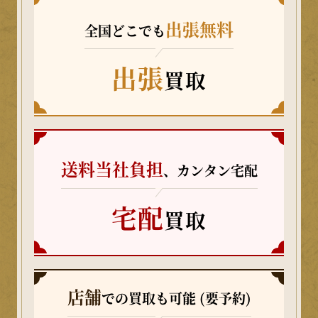
出張無料
全国どこでも
出張
買取
送料当社負担
、カンタン宅配
宅配
買取
店舗
での買取も可能 (要予約)