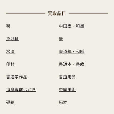
買
取
品
目
硯
中国墨・和墨
掛け軸
筆
水滴
書道紙・和紙
印材
書道本・書籍
書道家作品
書道用品
消息戦前はがき
中国美術
硯箱
拓本