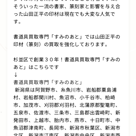
そういった一流の書家、篆刻家と影響を与え合
った山田正平の印材は現在でも大変な人気で
す。
書道具買取専門「すみのあと」では山田正平の
印材（篆刻）の買取を強化しております。
杉並区で創業３０年！書道具買取専門「すみの
あと」はこちらです
↓
書道具買取専門「すみのあと」
新潟県は阿賀野市、糸魚川市、岩船郡粟島浦
村、岩船郡関川村、魚沼市、小千谷市、柏崎
市、加茂市、刈羽郡刈羽村、北蒲原郡聖篭町、
五泉市、佐渡市、三条市、三島郡出雲崎町、新
発田市、上越市、胎内市、燕市、十日町市、中
魚沼郡津南町、長岡市、新潟市秋葉区、新潟市
北区、新潟市江南区、新潟市中央区、新潟市西