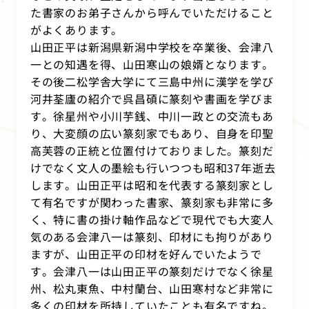
た書家のお弟子さんから呼んでいただけること
がよくあります。
山田正平は新潟県新潟中学校を卒業後、会津八
一との知遇を得、山田寒山の娘婿となります。
その後二松学舎大学にて三島中州に漢学を学び
河井荃廬の紹介で呉昌碩に篆刻や書画を学びま
す。徐星州や小川芋銭、中川一政との交流もあ
り、大変顔の広い篆刻家でもあり、自身を印聖
高芙蓉の正統と位置付けておりました。篆刻だ
けでなく文人の墨絵も行いつつも昭和
37
年逝去
します。山田正平は昭和を代表する篆刻家とし
て有名ですが関わった書家、篆刻家も非常に多
く、特に書の掛け軸作品などで現代でも大変人
気のある会津八一は篆刻、印材にも拘りがあり
ますが、山田正平の印材を好んでいたようで
す。会津八一は山田正平の篆刻だけでなく徐星
州、松丸東魚、中村蘭台、山田寒村など非常に
多くの印材を所持していたことも有名ですね。