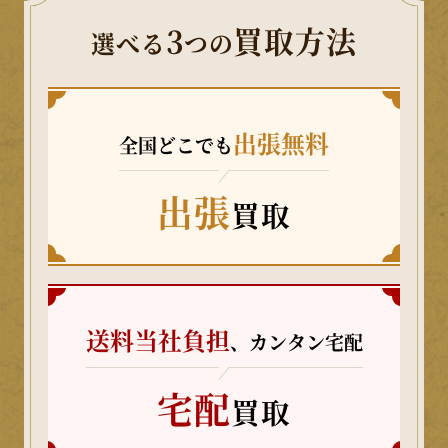
3
買取方法
選べる
つの
出張無料
全国どこでも
出張
買取
送料当社負担
、カンタン宅配
宅配
買取