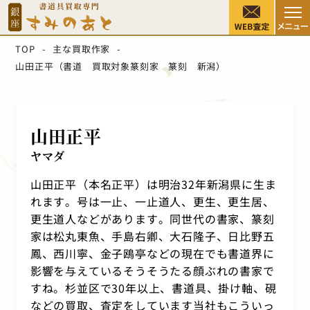
TOP
主な買取作家
山田正平（書道 買取対象篆刻家 篆刻 新潟）
山田正平
ヤマダ
山田正平（本名正平）は明治32年新潟県に生ま
れます。号は一止、一止道人、更生、更生居、
更生道人などがあります。同世代の書家、篆刻
家は松丸東魚、手島右卿、大石隆子、日比野五
鳳、西川寧、金子鴎亭などの現在でも書道界に
影響を与えているそうそうたる顔ぶれの書家で
すね。杉並区で30年以上、書道具、掛け軸、硯
などの買取、査定をしています当社もこういっ