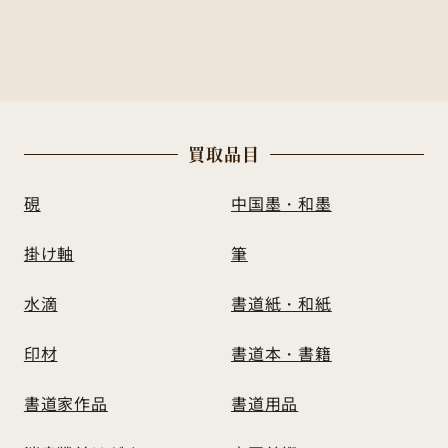
買
取
品
目
硯
中国墨・和墨
掛け軸
筆
水滴
書道紙・和紙
印材
書道本・書籍
書道家作品
書道用品