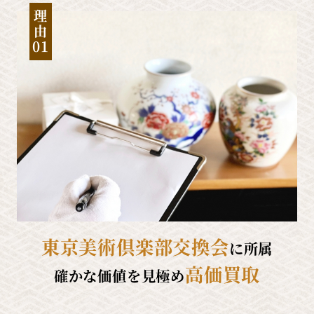
理
由
01
東京美術倶楽部交換会
に所属
高価買取
確かな価値を見極め