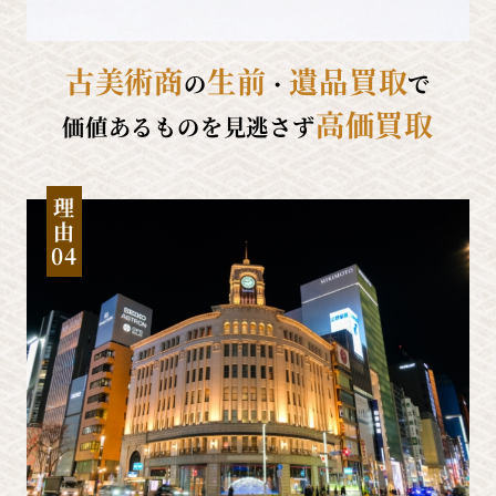
古美術商
生前
遺品買取
の
・
で
高価買取
価値あるものを見逃さず
理
由
04