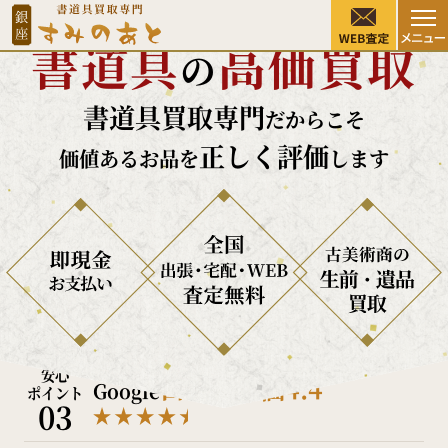
硯・墨・掛け軸・書道家作品など
書道具
高価買取
の
Warning
: Undefined array key "post_type" in
書道具買取専門
/home/sw49/suminoato.com/public_html/wp/wp-
だからこそ
content/themes/suminoato2025/functions.php
on
正しく評価
価値あるお品を
します
line
472
銀座
安心
古美術商が集まる
で
ポイント
01
創業40年以上
の信頼と実績
安心
専門知識を持つ美術商のみ加盟できる
ポイント
02
東京美術倶楽部
桃李会所属
安心
口コミ評価4.4
Google
ポイント
03