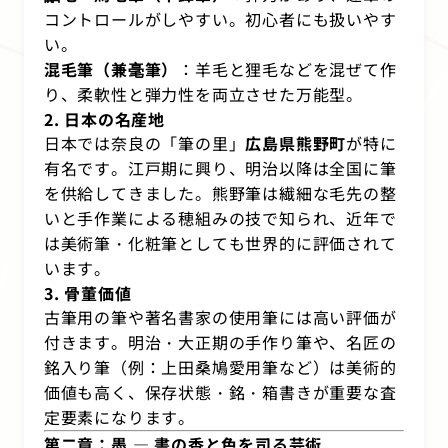
コントロールがしやすい。初心者にも扱いやす
い。
混毛筆（兼毫筆）
：羊毛と狸毛などを混ぜて作
り、柔軟性と弾力性を両立させた万能型。
2. 日本の名産地
日本では奈良の「筆の里」
広島県熊野町
が特に
有名です。江戸期に興り、明治以降は全国に筆
を供給してきました。熊野筆は繊細な毛先の整
いと手作業による穂組みの技で知られ、近年で
は美術筆・化粧筆としても世界的に評価されて
います。
3. 骨董価値
古筆用の筆や著名書家の使用筆には高い評価が
付きます。明治・大正期の手作り筆や、名匠の
銘入り筆（例：上田桑鳩愛用筆など）は美術的
価値も高く、保存状態・銘・箱書きが重要な査
定要素になります。
第二章：墨 ― 書の香と色を司る芸術