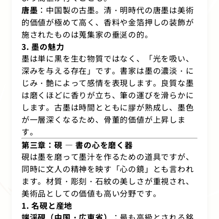
唐墨
：中国製の古墨。清・明時代の唐墨は美術
的価値が極めて高く、香料や金箔押しの装飾が
施されたものは蒐集家の垂涎の的。
3. 墨の魅力
墨は単に黒を生む物質ではなく、「光を吸い、
深みを与える存在」です。書家は墨の濃淡・に
じみ・艶によって感情を表現します。良質な墨
は磨くほどに香りが立ち、筆の運びを滑らかに
します。古墨は時間とともに膠が熟成し、墨色
が一層深くなるため、骨董的価値が上昇しま
す。
第三章：硯 ― 書の心を磨く器
硯は墨を磨って墨汁を作るための道具ですが、
同時に文人の精神を映す「心の鏡」とも言われ
ます。材質・彫刻・石紋の美しさが重視され、
美術品としての価値も高い分野です。
1. 名硯と産地
端渓硯（中国・広東省）
：最も高級とされる銘