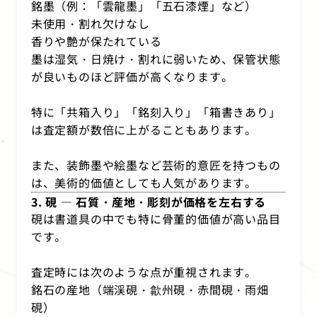
銘墨（例：「雲龍墨」「五石漆煙」など）
未使用・割れ欠けなし
香りや艶が保たれている
墨は湿気・日焼け・割れに弱いため、保管状態
が良いものほど評価が高くなります。
特に「共箱入り」「銘刻入り」「箱書きあり」
は査定額が数倍に上がることもあります。
また、装飾墨や絵墨など芸術的意匠を持つもの
は、美術的価値としても人気があります。
3. 硯 ― 石質・産地・彫刻が価格を左右する
硯は書道具の中でも特に骨董的価値が高い品目
です。
査定時には次のような点が重視されます。
銘石の産地（端渓硯・歙州硯・赤間硯・雨畑
硯）