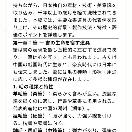
持ちながら、日本独自の素材・技術・美意識を
取り込み、千年以上の歳月を経て洗練されてき
ました。本稿では、主要な書道具の代表例を取
り上げ、その歴史的背景・製作技法・特徴・評
価のポイントを詳述します。
第一章：筆 ― 書の生命を宿す道具
筆は書の表現を最も直接的に左右する道具であ
り、「筆は心を写す」とも言われます。古くは
中国の戦国時代に生まれ、奈良時代には日本に
も伝来しました。筆には毛の種類・形状・用途
に応じて多様な種類が存在します。
1. 毛の種類と特性
羊毛筆（柔筆）
：柔らかく含みが良い。流麗な
線を描くのに適し、行書や草書に多用される。
代表的産地は中国の湖州（湖筆）。
狸毛筆（硬筆）
：腰が強く、力強い線を引け
る。楷書や隷書に向く。
鼬毛・馬毛筆（中鋒筆）
：弾力があり、運筆の