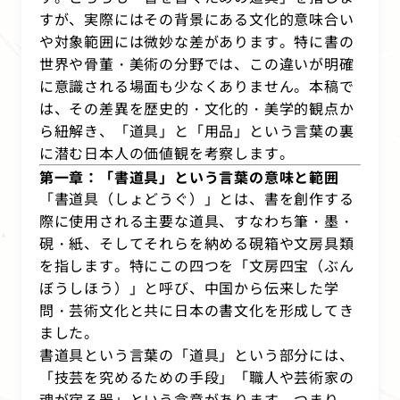
すが、実際にはその背景にある文化的意味合い
や対象範囲には微妙な差があります。特に書の
世界や骨董・美術の分野では、この違いが明確
に意識される場面も少なくありません。本稿で
は、その差異を歴史的・文化的・美学的観点か
ら紐解き、「道具」と「用品」という言葉の裏
に潜む日本人の価値観を考察します。
第一章：「書道具」という言葉の意味と範囲
「書道具（しょどうぐ）」とは、書を創作する
際に使用される主要な道具、すなわち筆・墨・
硯・紙、そしてそれらを納める硯箱や文房具類
を指します。特にこの四つを「文房四宝（ぶん
ぼうしほう）」と呼び、中国から伝来した学
問・芸術文化と共に日本の書文化を形成してき
ました。
書道具という言葉の「道具」という部分には、
「技芸を究めるための手段」「職人や芸術家の
魂が宿る器」という含意があります。つまり、