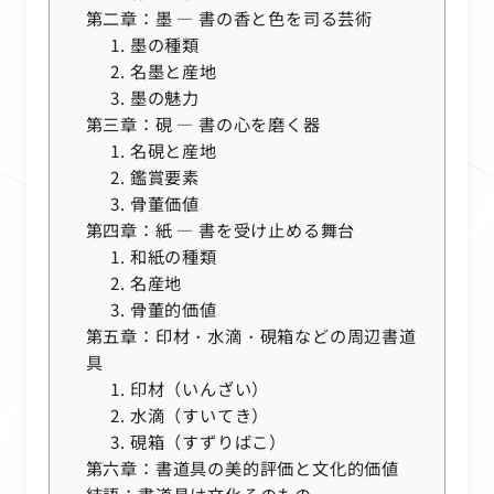
第二章：墨 ― 書の香と色を司る芸術
1. 墨の種類
2. 名墨と産地
3. 墨の魅力
第三章：硯 ― 書の心を磨く器
1. 名硯と産地
2. 鑑賞要素
3. 骨董価値
第四章：紙 ― 書を受け止める舞台
1. 和紙の種類
2. 名産地
3. 骨董的価値
第五章：印材・水滴・硯箱などの周辺書道
具
1. 印材（いんざい）
2. 水滴（すいてき）
3. 硯箱（すずりばこ）
第六章：書道具の美的評価と文化的価値