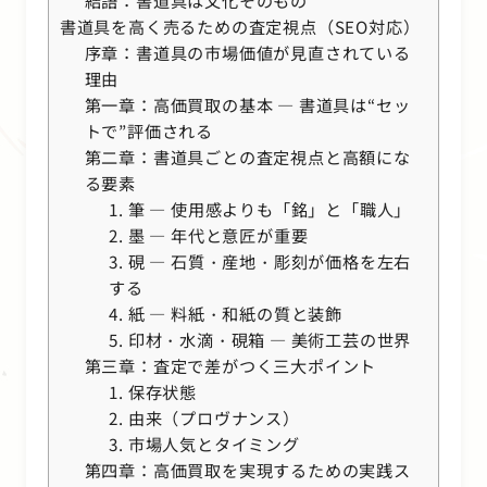
結語：書道具は文化そのもの
書道具を高く売るための査定視点（SEO対応）
序章：書道具の市場価値が見直されている
理由
第一章：高価買取の基本 ― 書道具は“セッ
トで”評価される
第二章：書道具ごとの査定視点と高額にな
る要素
1. 筆 ― 使用感よりも「銘」と「職人」
2. 墨 ― 年代と意匠が重要
3. 硯 ― 石質・産地・彫刻が価格を左右
する
4. 紙 ― 料紙・和紙の質と装飾
5. 印材・水滴・硯箱 ― 美術工芸の世界
第三章：査定で差がつく三大ポイント
1. 保存状態
2. 由来（プロヴナンス）
3. 市場人気とタイミング
第四章：高価買取を実現するための実践ス