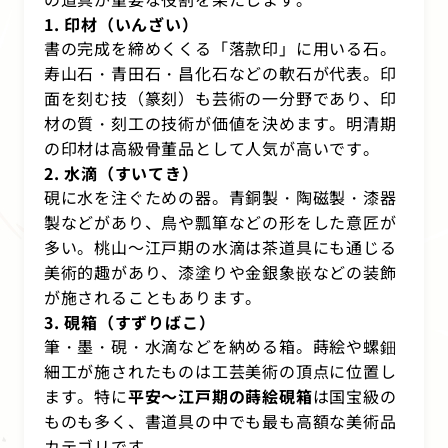
1. 印材（いんざい）
書の完成を締めくくる「落款印」に用いる石。
寿山石・青田石・昌化石などの軟石が代表。印
面を刻む技（篆刻）も芸術の一分野であり、印
材の質・刻工の技術が価値を決めます。明清期
の印材は高級骨董品として人気が高いです。
2. 水滴（すいてき）
硯に水を注ぐための器。青銅製・陶磁製・漆器
製などがあり、鳥や瓢箪などの形をした意匠が
多い。桃山～江戸期の水滴は茶道具にも通じる
美術的趣があり、漆塗りや金銀象嵌などの装飾
が施されることもあります。
3. 硯箱（すずりばこ）
筆・墨・硯・水滴などを納める箱。蒔絵や螺鈿
細工が施されたものは工芸美術の頂点に位置し
ます。特に
平安～江戸期の蒔絵硯箱
は国宝級の
ものも多く、書道具の中でも最も高額な美術品
カテゴリです。