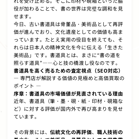
れを受け止める。そこに印材や硯箱といった脇
役が加わることで、書の世界は完璧な調和を見
せます。
今日、古い書道具は骨董品・美術品として再評
価が進んでおり、文化遺産としての価値も高ま
っています。たとえ実用の役目を終えても、そ
れらは日本人の精神文化を今に伝える「生きた
美術品」です。書道具とは、まさに“書の道を
照らす道具”――心と技の橋渡し役なのです。
書道具を高く売るための査定視点（SEO対応）
― 専門店が解説する価値の見極めと高価買取の
ポイント ―
序章：書道具の市場価値が見直されている理由
近年、書道具（筆・墨・硯・紙・印材・硯箱な
ど）に対する評価が国内外で再び高まりを見せ
ています。
その背景には、
伝統文化の再評価
、
職人技術の