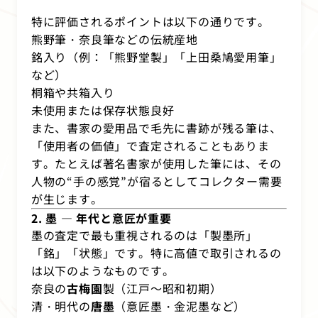
特に評価されるポイントは以下の通りです。
熊野筆・奈良筆などの伝統産地
銘入り（例：「熊野堂製」「上田桑鳩愛用筆」
など）
桐箱や共箱入り
未使用または保存状態良好
また、書家の愛用品で毛先に書跡が残る筆は、
「使用者の価値」で査定されることもありま
す。たとえば著名書家が使用した筆には、その
人物の“手の感覚”が宿るとしてコレクター需要
が生じます。
2. 墨 ― 年代と意匠が重要
墨の査定で最も重視されるのは「製墨所」
「銘」「状態」です。特に高値で取引されるの
は以下のようなものです。
奈良の
古梅園
製（江戸～昭和初期）
清・明代の
唐墨
（意匠墨・金泥墨など）