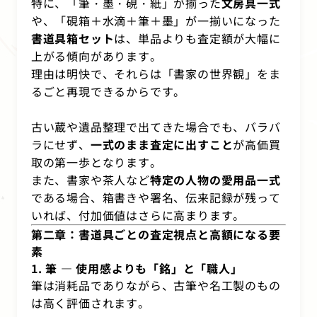
特に、「筆・墨・硯・紙」が揃った
文房具一式
や、「硯箱＋水滴＋筆＋墨」が一揃いになった
書道具箱セット
は、単品よりも査定額が大幅に
上がる傾向があります。
理由は明快で、それらは「書家の世界観」をま
るごと再現できるからです。
古い蔵や遺品整理で出てきた場合でも、バラバ
ラにせず、
一式のまま査定に出すこと
が高価買
取の第一歩となります。
また、書家や茶人など
特定の人物の愛用品一式
である場合、箱書きや署名、伝来記録が残って
いれば、付加価値はさらに高まります。
第二章：書道具ごとの査定視点と高額になる要
素
1. 筆 ― 使用感よりも「銘」と「職人」
筆は消耗品でありながら、古筆や名工製のもの
は高く評価されます。