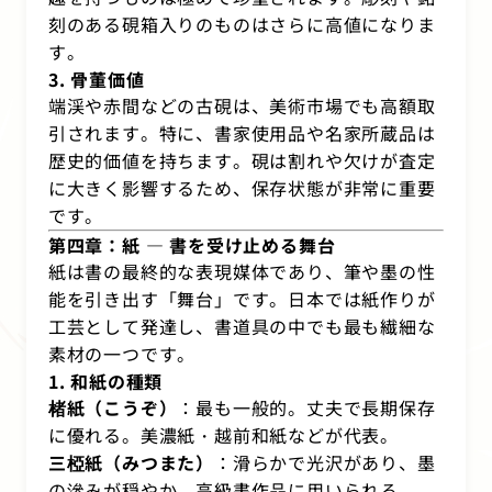
刻のある硯箱入りのものはさらに高値になりま
す。
3. 骨董価値
端渓や赤間などの古硯は、美術市場でも高額取
引されます。特に、書家使用品や名家所蔵品は
歴史的価値を持ちます。硯は割れや欠けが査定
に大きく影響するため、保存状態が非常に重要
です。
第四章：紙 ― 書を受け止める舞台
紙は書の最終的な表現媒体であり、筆や墨の性
能を引き出す「舞台」です。日本では紙作りが
工芸として発達し、書道具の中でも最も繊細な
素材の一つです。
1. 和紙の種類
楮紙（こうぞ）
：最も一般的。丈夫で長期保存
に優れる。美濃紙・越前和紙などが代表。
三椏紙（みつまた）
：滑らかで光沢があり、墨
の滲みが穏やか。高級書作品に用いられる。