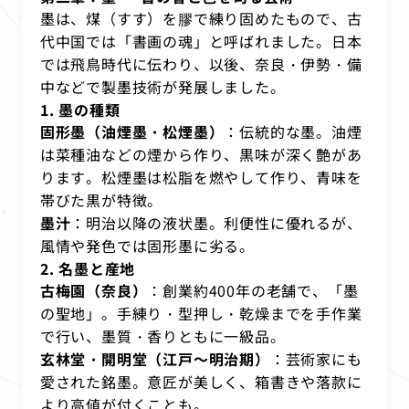
墨は、煤（すす）を膠で練り固めたもので、古
代中国では「書画の魂」と呼ばれました。日本
では飛鳥時代に伝わり、以後、奈良・伊勢・備
中などで製墨技術が発展しました。
1. 墨の種類
固形墨（油煙墨・松煙墨）
：伝統的な墨。油煙
は菜種油などの煙から作り、黒味が深く艶があ
ります。松煙墨は松脂を燃やして作り、青味を
帯びた黒が特徴。
墨汁
：明治以降の液状墨。利便性に優れるが、
風情や発色では固形墨に劣る。
2. 名墨と産地
古梅園（奈良）
：創業約400年の老舗で、「墨
の聖地」。手練り・型押し・乾燥までを手作業
で行い、墨質・香りともに一級品。
玄林堂・開明堂（江戸～明治期）
：芸術家にも
愛された銘墨。意匠が美しく、箱書きや落款に
より高値が付くことも。