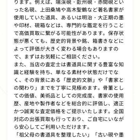
ります。例えば、端渓硯・歙州硯・赤間硯とい
った名硯、上田桑鳩や高木聖鶴など著名書家が
使用していた道具、あるいは明治・大正期の墨
や印材、硯箱などは、専門的な鑑定を行うこと
で高価買取に繋がる可能性があります。保存状
態が悪くても、歴史的背景や銘、箱書きなどに
よって評価が大きく変わる場合もありますの
で、まずはお気軽にご相談ください。
また、当店の査定士は書道具に関する豊富な知
識と経験を持ち、単なる素材や状態だけでな
く、その背景にある「歴史的文脈」や「書家と
の関わり」までを丁寧に見極めます。骨董とし
ての価値、美術品としての完成度、書家の使用
歴、産地や製作者などを総合的に評価し、適正
かつ誠実な査定価格をご提示いたします。全国
対応の出張買取も行っており、ご自宅にいなが
ら安心してご利用いただけます。
「祖父母の書道具を整理したい」「古い硯や墨