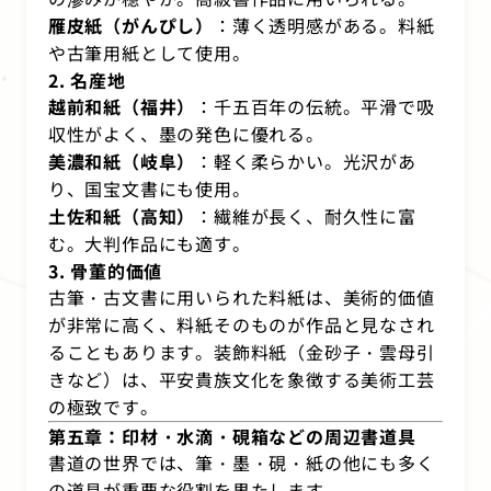
雁皮紙（がんぴし）
：薄く透明感がある。料紙
や古筆用紙として使用。
2. 名産地
越前和紙（福井）
：千五百年の伝統。平滑で吸
収性がよく、墨の発色に優れる。
美濃和紙（岐阜）
：軽く柔らかい。光沢があ
り、国宝文書にも使用。
土佐和紙（高知）
：繊維が長く、耐久性に富
む。大判作品にも適す。
3. 骨董的価値
古筆・古文書に用いられた料紙は、美術的価値
が非常に高く、料紙そのものが作品と見なされ
ることもあります。装飾料紙（金砂子・雲母引
きなど）は、平安貴族文化を象徴する美術工芸
の極致です。
第五章：印材・水滴・硯箱などの周辺書道具
書道の世界では、筆・墨・硯・紙の他にも多く
の道具が重要な役割を果たします。