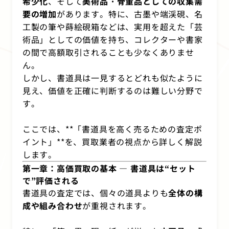
希少化
、そして
美術品・骨董品としての収集需
要の増加
があります。特に、古墨や端渓硯、名
工製の筆や蒔絵硯箱などは、実用を超えた「芸
術品」としての価値を持ち、コレクターや書家
の間で高額取引されることも少なくありませ
ん。
しかし、書道具は一見するとどれも似たように
見え、価値を正確に判断するのは難しい分野で
す。
ここでは、**「書道具を高く売るための査定ポ
イント」**を、買取業者の視点から詳しく解説
します。
第一章：高価買取の基本 ― 書道具は“セット
で”評価される
書道具の査定では、個々の道具よりも
全体の構
成や組み合わせ
が重視されます。