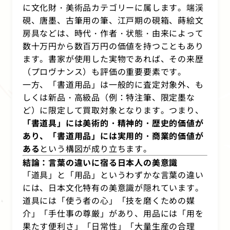
に文化財・美術品カテゴリーに属します。端渓
硯、唐墨、古筆用の筆、江戸期の硯箱、蒔絵文
房具などは、時代・作者・状態・由来によって
数十万円から数百万円の価値を持つこともあり
ます。書家が使用した実物であれば、その来歴
（プロヴナンス）も評価の重要要素です。
一方、「書道用品」は一般的に査定対象外、も
しくは新品・高級品（例：特注筆、限定墨な
ど）に限定して買取対象となります。つまり、
「書道具」には美術的・精神的・歴史的価値が
あり、「書道用品」には実用的・商業的価値が
ある
という構図が成り立ちます。
結論：言葉の違いに宿る日本人の美意識
「道具」と「用品」というわずかな言葉の違い
には、日本文化特有の美意識が隠れています。
道具には「使う者の心」「技を磨くための媒
介」「手仕事の尊厳」があり、用品には「用を
果たす便利さ」「日常性」「大量生産の合理