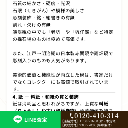
石質の細かさ・硬度・光沢
石眼（せきがん）や模様の美しさ
彫刻装飾・銘・箱書きの有無
割れ・欠けの有無
端渓硯の中でも「老坑」や「坑仔巌」など特定
の採石場のものは極めて高価です。
また、江戸～明治期の日本製赤間硯や雨畑硯で
彫刻入りのものも人気があります。
美術的価値と機能性が両立した硯は、書家だけ
でなくコレクターにも高値で取引されていま
す。
4. 紙 ― 料紙・和紙の質と装飾
紙は消耗品と思われがちですが、上質な
料紙
（りょうし）や古い和紙巻物
は骨董価値を持ち
0120-410-314
ます。
LINE査定
【店舗受付】
11:00～16:00 (水・木定休)
【買取受付】
9:00～20:00 (年中無休)