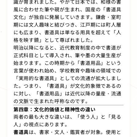
識が育まれました。やがて日本では、和様の書
風に合わせた筆や硯が生まれ、国産の「書道具
文化」が独自に発展していきます。鎌倉・室町
期には文人趣味と結びつき、江戸期には町人層
にも広まり、書道具は単なる用具を超えて「人
格を映す鏡」として尊ばれました。
明治以降になると、近代教育制度の中で書道が
正式科目として導入され、筆や墨の大量生産が
始まります。この時期から「書道用品」という
言葉が使われ始め、学校教育や趣味の領域での
「実用的な書道具」としての流通が拡大しまし
た。つまり、「書道具」が文化的象徴であるの
に対し、「書道用品」は近代以降の量産・流通
の文脈で生まれた呼称なのです。
第四章：文化的価値と精神性の違い
両者の最も大きな違いは、「使う人」と「見る
人」の視点にあります。
書道具
は、書家・文人・鑑賞者が対象。使用と