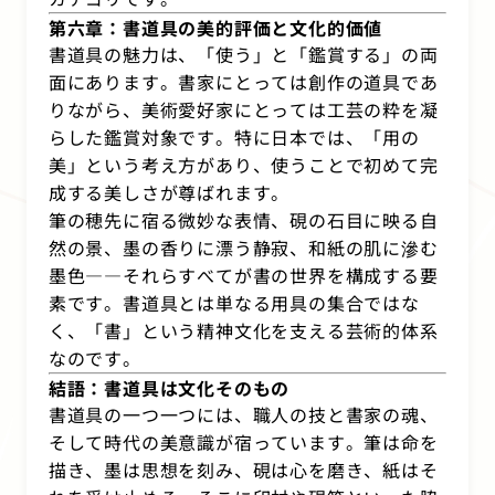
第六章：書道具の美的評価と文化的価値
書道具の魅力は、「使う」と「鑑賞する」の両
面にあります。書家にとっては創作の道具であ
りながら、美術愛好家にとっては工芸の粋を凝
らした鑑賞対象です。特に日本では、「用の
美」という考え方があり、使うことで初めて完
成する美しさが尊ばれます。
筆の穂先に宿る微妙な表情、硯の石目に映る自
然の景、墨の香りに漂う静寂、和紙の肌に滲む
墨色――それらすべてが書の世界を構成する要
素です。書道具とは単なる用具の集合ではな
く、「書」という精神文化を支える芸術的体系
なのです。
結語：書道具は文化そのもの
書道具の一つ一つには、職人の技と書家の魂、
そして時代の美意識が宿っています。筆は命を
描き、墨は思想を刻み、硯は心を磨き、紙はそ