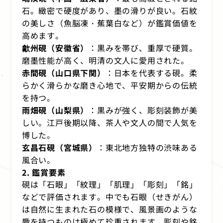
石。緻密で硬度があり、墨の滑りが良い。石紋
の美しさ（魚脳凍・蕉葉白など）が鑑賞価値を
高めます。
歙州硯（安徽省）
：黒みを帯び、重厚で硬質。
磨墨性能が高く、明清の文人に愛用された。
赤間硯（山口県下関）
：日本を代表する硯。柔
らかく滑らかな磨き心地で、平安期からの伝統
を持つ。
雨畑硯（山梨県）
：黒みが強く、彫刻装飾が美
しい。江戸後期以降、茶人や文人の間で人気を
博した。
玄昌石硯（宮城県）
：東北地方独特の渋味ある
風合い。
2. 鑑賞要素
硯は「石眼」「紋理」「肌理」「彫刻」「銘」
などで評価されます。中でも石眼（せきがん）
は自然に生まれた石の模様で、風景画のような
趣を持つものは極めて珍重されます。彫刻や銘