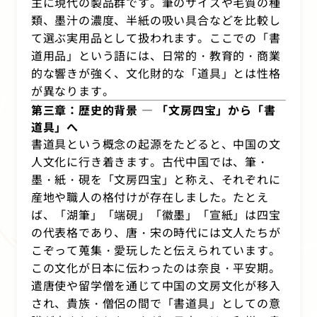
主に現代の製品群です。筆のサイズや毛質の種
類、墨汁の濃度、半紙の吸い具合などを比較し
て選ぶ実用品として扱われます。ここでの「書
道用品」という語には、日常的・教育的・商業
的な響きが強く、文化財的な「道具」とは性格
が異なります。
第三章：歴史的背景 ― 「文房四宝」から「書
道具」へ
書道具という概念の起源をたどると、中国の文
人文化に行き着きます。古代中国では、筆・
墨・紙・硯を「文房四宝」と称え、それぞれに
産地や職人の格付けが存在しました。たとえ
ば、「湖筆」「端硯」「徽墨」「宣紙」は四宝
の代表格であり、唐・宋の時代には文人たちが
こぞって蒐集・愛玩したと伝えられています。
この文化が日本に伝わったのは奈良・平安期。
遣唐使や留学僧を通じて中国の文房文化が移入
され、貴族・僧侶の間で「書道具」としての意