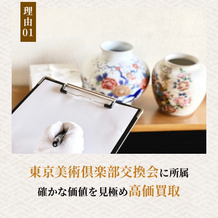
理
由
01
東京美術倶楽部交換会
に所属
高価買取
確かな価値を見極め