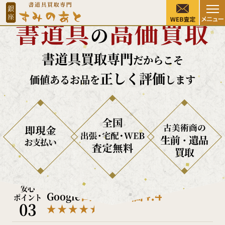
硯・墨・掛け軸・書道家作品など
書道具
高価買取
の
Warning
: Undefined array key "post_type" in
書道具買取専門
/home/sw49/suminoato.com/public_html/wp/wp-
だからこそ
content/themes/suminoato2025/functions.php
on
正しく評価
価値あるお品を
します
line
472
銀座
安心
古美術商が集まる
で
ポイント
01
創業40年以上
の信頼と実績
安心
専門知識を持つ美術商のみ加盟できる
ポイント
02
東京美術倶楽部
桃李会所属
安心
口コミ評価4.4
Google
ポイント
03