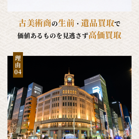
古美術商
生前
遺品買取
の
・
で
高価買取
価値あるものを見逃さず
理
由
04